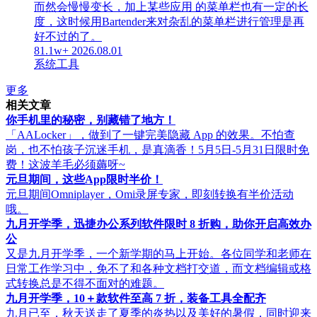
而然会慢慢变长，加上某些应用 的菜单栏也有一定的长
度，这时候用Bartender来对杂乱的菜单栏进行管理是再
好不过的了。
81.1w+
2026.08.01
系统工具
更多
相关文章
你手机里的秘密，别藏错了地方！
「AALocker」，做到了一键完美隐藏 App 的效果。不怕查
岗，也不怕孩子沉迷手机，是真滴香！5月5日-5月31日限时免
费！这波羊毛必须薅呀~
元旦期间，这些App限时半价！
元旦期间Omniplayer，Omi录屏专家，即刻转换有半价活动
哦。
九月开学季，迅捷办公系列软件限时 8 折购，助你开启高效办
公
又是九月开学季，一个新学期的马上开始。各位同学和老师在
日常工作学习中，免不了和各种文档打交道，而文档编辑或格
式转换总是不得不面对的难题。
九月开学季，10＋款软件至高 7 折，装备工具全配齐
九月已至，秋天送走了夏季的炎热以及美好的暑假，同时迎来