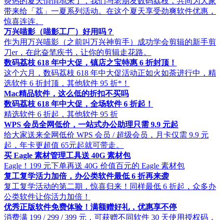
炎热的夏天悄悄地来了，我们与老朋友数码荔枝，共同为大家
带来给「荔」一夏系列活动。在这个夏天享受劲爽软件优惠，
惊喜连连。
万兴喵影（喵影工厂）好用吗？
作为用万兴喵影（之前叫万兴神剪手）成功学会剪辑的新手剪
刀er，在此奋笔疾书，让你的剪辑走花路。
数码荔枝 618 年中大促，镇店之宝特惠 6 折封顶！
这个六月，数码荔枝 618 年中大促活动正如火如荼进行中，精
选软件 6 折封顶，其他软件 95 折*！
Mac精品软件，这么低的折扣不买吗
数码荔枝 618 年中大促，全场软件 6 折起！
精选软件 6 折起，其他软件 95 折
WPS 会员全网低价，一站式办公助理只需 9.9 元起
给大家送来全网低价 WPS 会员 / 超级会员，月卡仅需 9.9 元
起，年卡更超值 65元起就可带走。
买 Eagle 素材管理工具送 40G 素材包
Eagle！199 元下单再送 40G 价值百元的 Eagle 素材包
复工复学活力加倍，办公类软件最低 6 折再来袭
复工复学活动的第二期，惊喜归来！同样最低 6 折起，众多办
公类软件让你活力加倍！
优秀正版软件免费体验！满额赠好礼，优惠享不停
消费满 199 / 299 / 399 元，可获赠不同软件 30 天使用授权码，