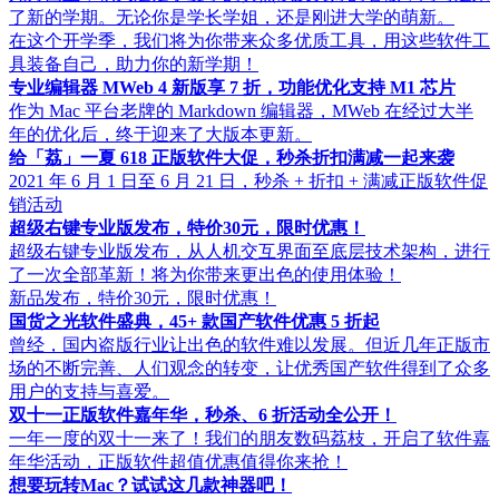
了新的学期。无论你是学长学姐，还是刚进大学的萌新。
在这个开学季，我们将为你带来众多优质工具，用这些软件工
具装备自己，助力你的新学期！
专业编辑器 MWeb 4 新版享 7 折，功能优化支持 M1 芯片
作为 Mac 平台老牌的 Markdown 编辑器，MWeb 在经过大半
年的优化后，终于迎来了大版本更新。
给「荔」一夏 618 正版软件大促，秒杀折扣满减一起来袭
2021 年 6 月 1 日至 6 月 21 日，秒杀 + 折扣 + 满减正版软件促
销活动
超级右键专业版发布，特价30元，限时优惠！
超级右键专业版发布，从人机交互界面至底层技术架构，进行
了一次全部革新！将为你带来更出色的使用体验！
新品发布，特价30元，限时优惠！
国货之光软件盛典，45+ 款国产软件优惠 5 折起
曾经，国内盗版行业让出色的软件难以发展。但近几年正版市
场的不断完善、人们观念的转变，让优秀国产软件得到了众多
用户的支持与喜爱。
双十一正版软件嘉年华，秒杀、6 折活动全公开！
一年一度的双十一来了！我们的朋友数码荔枝，开启了软件嘉
年华活动，正版软件超值优惠值得你来抢！
想要玩转Mac？试试这几款神器吧！