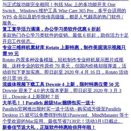
与正式版功能完全相同！包括 Mac 上的多功能开关 One
Switch、Windows 维护工具 Wise Care 365 Pro，多平台适用的
WPS 会员以及奶牛快传高级版，都是人气颇高的热门软件 /
服务。
复工复学活力满满，办公学习类软件优惠 6 折起
多款热门办公学习类软件的促销。最低 6 折起，助你活力十足
开启工作状态。
专业三维样机素材库 Rotato 上新特惠，制作美观演示视频只
需 99 元
Rotato 内置多种设备模版，轻松制作专业样机展示图片或视
频。这样专业的软件原价 79 美元，但国内价格却很厚道，活
动折扣下更加实惠。即日起至 2020 年 4 月 16 日，Rotato 活动
价只需 99 元。
流媒体视频下载工具 Downie 4 上新，限时特惠仅需 50 元
Downie 迎来了 4.0 的大版本更新，即日起至 2020 年 3 月 3
日，Downie 4 上新限时 7 折
大羊毛！！Parallels 超级Mac捆绑包买一送十
Parallels官网推出限时买一送十活动 –购买或升级至Parallels
Desktop 15 就可以免费得到包括1Password、MindManager 等十
个受欢迎的Mac应用。最低节省7130元！活动3月1日截止。
新春佳节送大礼，正版软件特惠给你拜年啦！