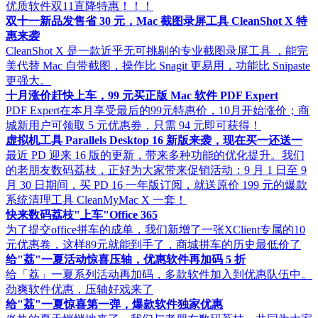
优质软件双11直降特惠！！！
双十一新品发售省 30 元，Mac 截图录屏工具 CleanShot X 特
惠来袭
CleanShot X 是一款近乎无可挑剔的专业截图录屏工具 ，能完
美代替 Mac 自带截图，操作比 Snagit 更易用，功能比 Snipaste
更强大。
十月涨价赶快上车，99 元买正版 Mac 软件 PDF Expert
PDF Expert在本月享受最后的99元特惠价，10月开始涨价；商
城新用户可领取 5 元优惠券，只需 94 元即可获得！
虚拟机工具 Parallels Desktop 16 新版来袭，现在买一还送一
最近 PD 迎来 16 版的更新，带来多种功能的优化提升。我们
的老朋友数码荔枝，正好为大家带来促销活动：9 月 1 日至 9
月 30 日期间，买 PD 16 一年版订阅，就送原价 199 元的爆款
系统清理工具 CleanMyMac X 一套！
快来数码荔枝"上车"Office 365
为了提交office拼车的成单，我们新增了一张XClient专属的10
元优惠卷，这样89元就能到手了，商城拼车的历史最低价了
给"荔"一夏活动惊喜压轴，优惠软件再加码 5 折
给「荔」一夏系列活动再加码，多款软件加入到优惠队伍中。
劲爽软件优惠，压轴好戏来了
给"荔"一夏惊喜第一弹，爆款软件独家优惠