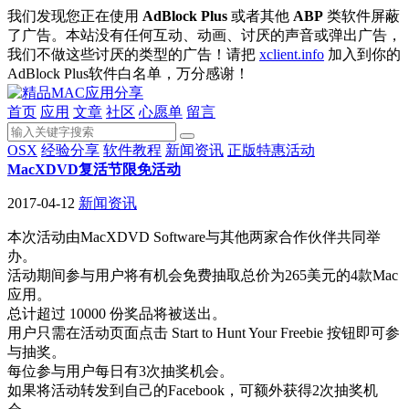
我们发现您正在使用
AdBlock Plus
或者其他
ABP
类软件屏蔽
了广告。本站没有任何互动、动画、讨厌的声音或弹出广告，
我们不做这些讨厌的类型的广告！请把
xclient.info
加入到你的
AdBlock Plus软件白名单，万分感谢！
首页
应用
文章
社区
心愿单
留言
OSX
经验分享
软件教程
新闻资讯
正版特惠活动
MacXDVD复活节限免活动
2017-04-12
新闻资讯
本次活动由MacXDVD Software与其他两家合作伙伴共同举
办。
活动期间参与用户将有机会免费抽取总价为265美元的4款Mac
应用。
总计超过 10000 份奖品将被送出。
用户只需在活动页面点击 Start to Hunt Your Freebie 按钮即可参
与抽奖。
每位参与用户每日有3次抽奖机会。
如果将活动转发到自己的Facebook，可额外获得2次抽奖机