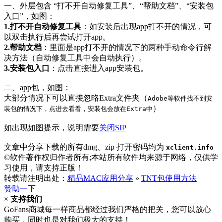
一、外层包含 “打不开自动修复工具”、“帮助文档”、“安装包
入口”，如图：
1.打不开自动修复工具
：如安装后出现app打不开的情况，可
以双击执行后再尝试打开app。
2.帮助文档
：里面是app打不开的情况下的两种手动命令行解
决方法（自动修复工具中会自动执行）。
3.安装包入口
：点击直接进入app安装包。
二、app包，如图：
大部分情况下可以直接忽略Extra文件夹（
Adobe等软件找不到安
）
装包的情况下，点进去看看，安装包会放在Extra中
如出现如图提示，说明需要
关闭SIP
文章中分享下载的所有dmg、zip 打开密码均为
xclient.info
©软件著作权归作者所有;本站所有软件均来源于网络，仅供学
习使用，请支持正版！
转载请注明出处：
精品MAC应用分享
»
TNT包使用方法
赞助一下
×
支持我们
GoFans商城每一样商品都经过我们严格的把关，您可以放心
购买，同时也是对我们极大的支持！